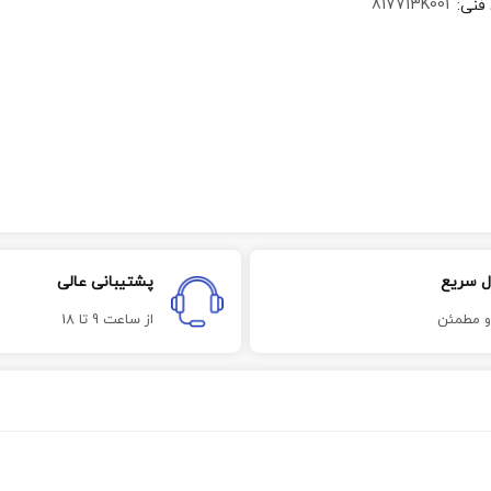
817713K001
 فنی
:
ل سریع
پشتیبانی عالی
و مطمئن
از ساعت 9 تا 18