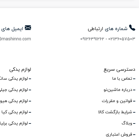
شماره های
ارتباطی
ایمیل های
@mashinno.com
09126391262
-
02136057503
دسترسی سریع
لوازم یدکی
تماس با ما
لوازم یدکی سان
درباره ماشین‌نو
لوازم یدکی جیل
قوانین و مقررات
لوازم یدکی هیو
شرایط بازگشت کالا
لوازم یدکی کیا
وبلاگ
لوازم یدکی برلی
فروش اعتباری