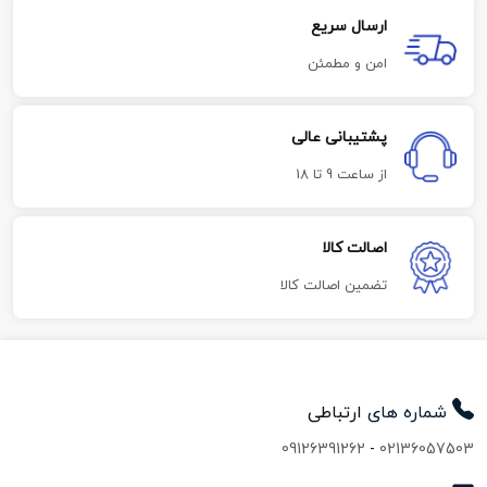
ارسال سریع
امن و مطمئن
پشتیبانی عالی
از ساعت 9 تا 18
اصالت کالا
تضمین اصالت کالا
شماره های
ارتباطی
09126391262
-
02136057503