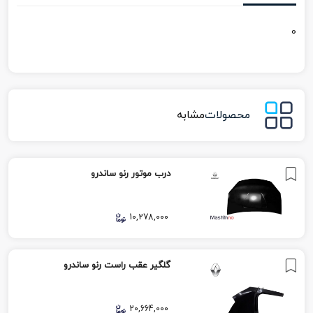
0
محصولات
مشابه
درب موتور رنو ساندرو
10,278,000
گلگیر عقب راست رنو ساندرو
20,664,000