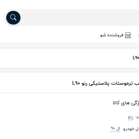
فروشنده شو
ب ترموستات پلاستیکی رنو L90
ژگی های کالا
رنو
د
:
ال 90
ل خودرو
: