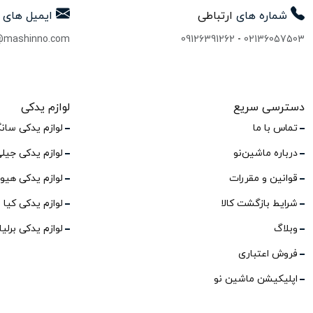
شماره های
ارتباطی
ایمیل های
@mashinno.com
09126391262
-
02136057503
دسترسی سریع
لوازم یدکی
تماس با ما
لوازم یدکی سان
درباره ماشین‌نو
لوازم یدکی جیل
قوانین و مقررات
لوازم یدکی هیو
شرایط بازگشت کالا
لوازم یدکی کیا
وبلاگ
لوازم یدکی برلی
فروش اعتباری
اپلیکیشن ماشین نو