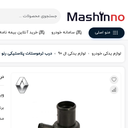
منو اصلی
سامانه خودرو
خرید آنلاین بیمه نامه
لوازم یدکی خودرو
لوازم یدکی ال 90
درب ترموستات پلاستیکی رنو L90
در
وی
برن
مد