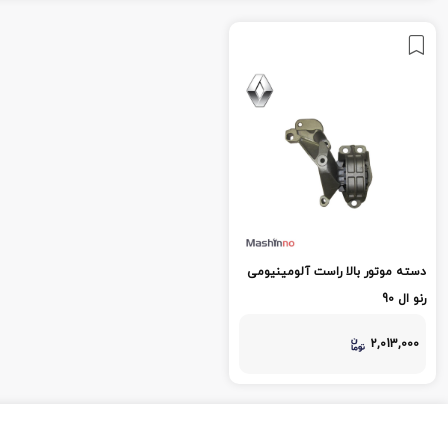
دسته موتور بالا راست آلومینیومی
رنو ال 90
2,013,000