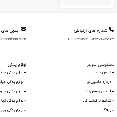
شماره های
ارتباطی
ایمیل های
@mashinno.com
09126391262
-
02136057503
دسترسی سریع
لوازم یدکی
تماس با ما
لوازم یدکی سان
درباره ماشین‌نو
لوازم یدکی جیل
قوانین و مقررات
لوازم یدکی هیو
شرایط بازگشت کالا
لوازم یدکی کیا
وبلاگ
لوازم یدکی برلی