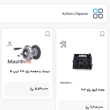
محصولات
مشابه
دیسک و صفحه پژو 206 تیپ 5
5,830,000
جعبه فیوز پژو 206
6,208,000