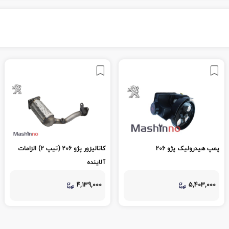
پمپ هیدرولیک پژو 206
کاتالیزور پژو 206 (تیپ 2) الزامات
آلاینده
4,139,000
5,403,000