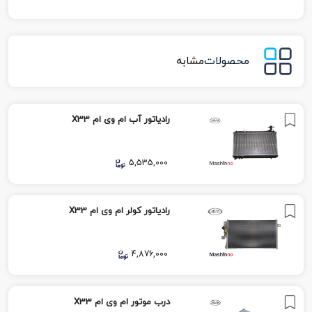
محصولات
مشابه
رادیاتور آب ام وی ام X33
5,535,000
رادیاتور کولر ام وی ام X33
4,876,000
درب موتور ام وی ام X33