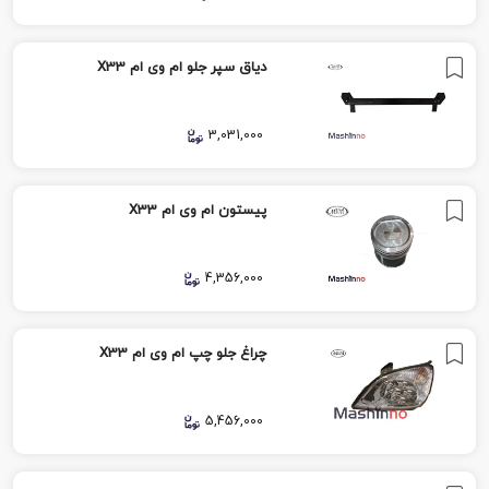
دیاق سپر جلو ام وی ام X33
3,031,000
پیستون ام وی ام X33
4,356,000
چراغ جلو چپ ام وی ام X33
5,456,000