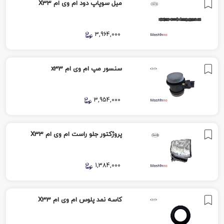
میل سوپاپ دود ام وی ام X33
3,964,000
سنسور مپ ام وی ام x33
3,954,000
پروژکتور جلو راست ام وی ام X33
1,384,000
کاسه نمد پلوس ام وی ام X33