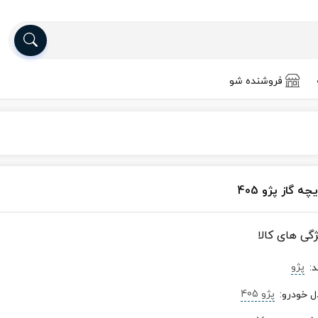
فروشنده شو
چه گاز پژو 405
ژگی های کالا
پژو
د
:
پژو 405
ل خودرو
: