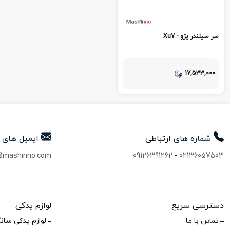
سر سیلندر پژو - Xu7
17,533,000
شماره های
ارتباطی
ایمیل های
@mashinno.com
09126391262
-
02136057503
دسترسی سریع
لوازم یدکی
تماس با ما
لوازم یدکی سان