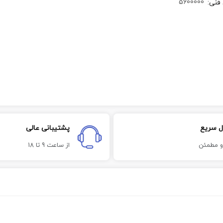
5600000
 فنی
:
ل سریع
پشتیبانی عالی
و مطمئن
از ساعت 9 تا 18