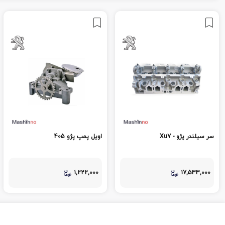
سر سیلندر پژو - Xu7
اویل پمپ پژو 405
1,222,000
17,533,000