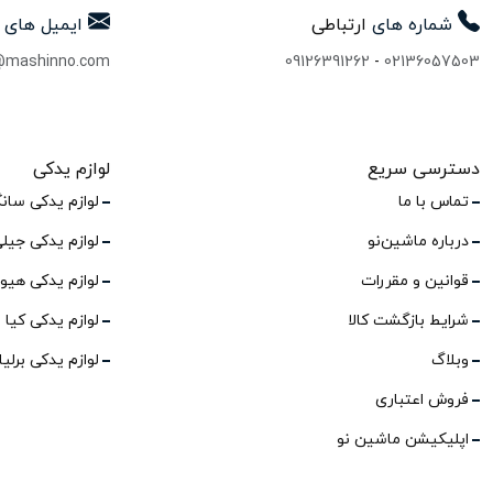
شماره های
ارتباطی
ایمیل های
@mashinno.com
09126391262
-
02136057503
دسترسی سریع
لوازم یدکی
تماس با ما
لوازم یدکی سان
درباره ماشین‌نو
لوازم یدکی جیل
قوانین و مقررات
لوازم یدکی هیو
شرایط بازگشت کالا
لوازم یدکی کیا
وبلاگ
لوازم یدکی برلی
فروش اعتباری
اپلیکیشن ماشین نو