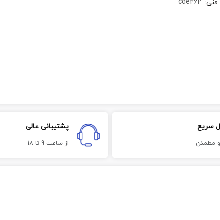
cde462
 فنی
:
ل سریع
پشتیبانی عالی
و مطمئن
از ساعت 9 تا 18