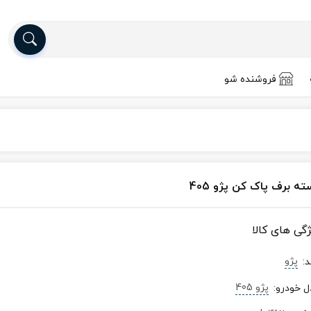
فروشنده شو
ه برف پاک کن پژو 405
ژگی های کالا
پژو
د
:
پژو 405
ل خودرو
: