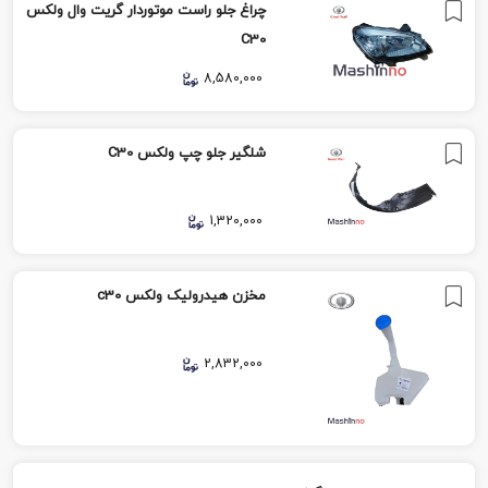
چراغ جلو راست موتوردار گریت وال ولکس
C30
8,580,000
شلگیر جلو چپ ولکس C30
1,320,000
مخزن هیدرولیک ولکس c30
2,832,000