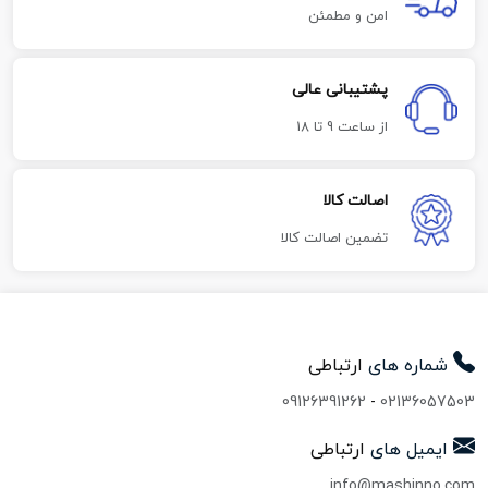
امن و مطمئن
پشتیبانی عالی
از ساعت 9 تا 18
اصالت کالا
تضمین اصالت کالا
شماره های
ارتباطی
09126391262
-
02136057503
ایمیل های
ارتباطی
info@mashinno.com