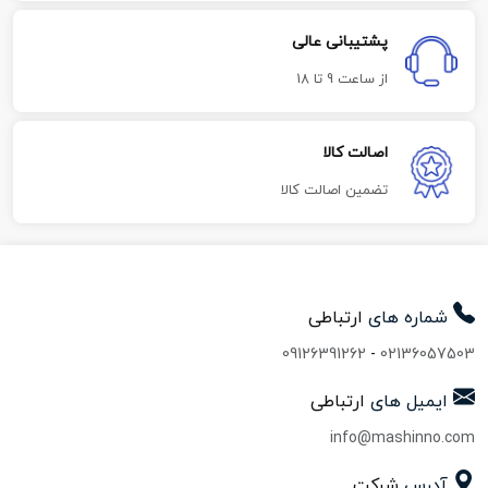
پشتیبانی عالی
از ساعت 9 تا 18
اصالت کالا
تضمین اصالت کالا
شماره های
ارتباطی
09126391262
-
02136057503
ایمیل های
ارتباطی
info@mashinno.com
آدرس
شرکت