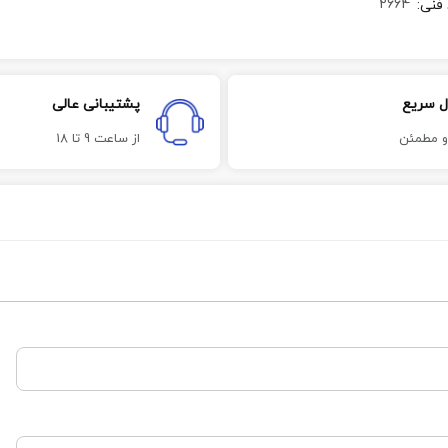
2664
 فنی
:
ل سریع
پشتیبانی عالی
و مطمئن
از ساعت 9 تا 18