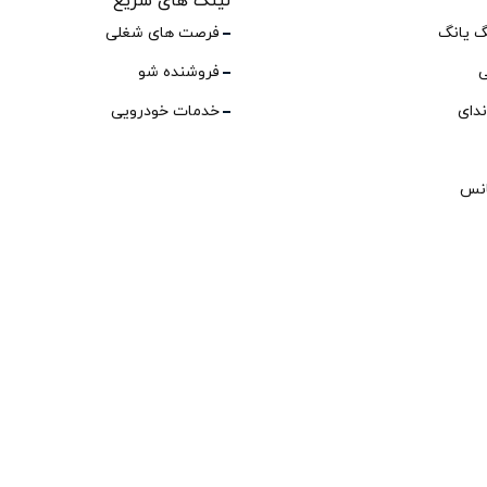
لینک های سریع
گ یانگ
فرصت های شغلی
ی
فروشنده شو
ندای
خدمات خودرویی
انس