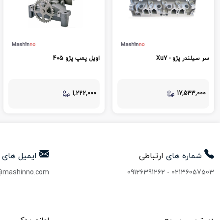
سر سیلندر پژو - Xu7
اویل پمپ پژو 405
1,222,000
17,533,000
شماره های
ارتباطی
ایمیل های
@mashinno.com
09126391262
-
02136057503