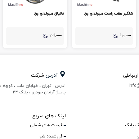
شلگیر عقب راست هیوندای ورنا
قالپاق هیوندای ورنا
209,000
910,000
ارتباطی
آدرس
شرکت
info
آدرس : تهران ، خیابان ملت ، کوچه 
پاساژ آرمان خودرو ، پلاک ۲۴
لینک های سریع
گ یانگ
فرصت های شغلی
ی
فروشنده شو