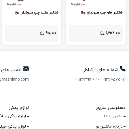
شلگیر جلو چپ هیوندای ورنا
شلگیر عقب چپ هیوندای ورنا
910,000
1,258,000
شماره های
ارتباطی
ایمیل های
@mashinno.com
09126391262
-
02136057503
دسترسی سریع
لوازم یدکی
تماس با ما
لوازم یدکی سان
درباره ماشین‌نو
لوازم یدکی جیل