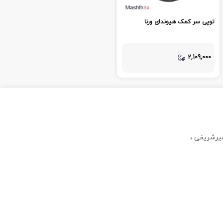
توپی سر کمک هیوندای ورنا
2,109,000
میرشریفی ،