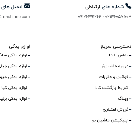
شماره های
ارتباطی
ایمیل های
@mashinno.com
09126391262
-
02136057503
دسترسی سریع
لوازم یدکی
تماس با ما
لوازم یدکی سان
درباره ماشین‌نو
لوازم یدکی جیل
قوانین و مقررات
لوازم یدکی هیو
شرایط بازگشت کالا
لوازم یدکی کیا
وبلاگ
لوازم یدکی برلی
فروش اعتباری
اپلیکیشن ماشین نو