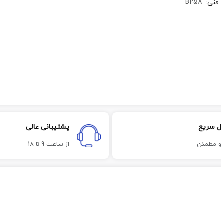
B258
 فنی
:
ل سریع
پشتیبانی عالی
و مطمئن
از ساعت 9 تا 18