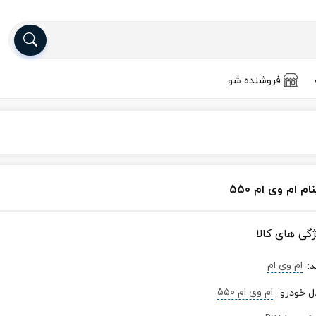
فروشنده شو
ام ام وی ام 550
ژگی های کالا
ام وی ام
د
:
ام‌ وی‌ ام ۵۵۰
ل خودرو
: