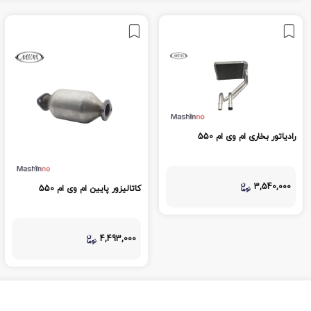
رادیاتور بخاری ام وی ام 550
3,540,000
کاتالیزور پایین ام وی ام 550
4,493,000