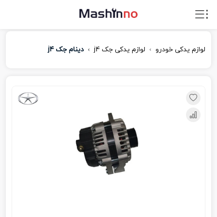
لوازم یدکی خودرو
لوازم یدکی جک j4
دینام جک j4