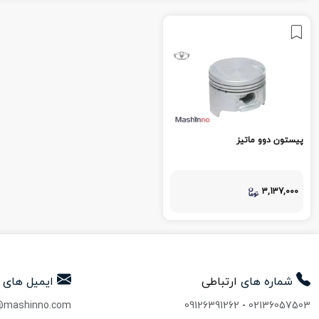
پیستون دوو ماتیز
3,137,000
شماره های
ارتباطی
ایمیل های
@mashinno.com
09126391262
-
02136057503