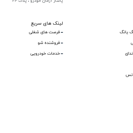
پاساژ آرمان خودرو ، پلاک ۲۴
لینک های سریع
گ یانگ
فرصت های شغلی
ی
فروشنده شو
ندای
خدمات خودرویی
انس