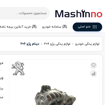
منو اصلی
سامانه خودرو
خرید آنلاین بیمه نامه
لوازم یدکی خودرو
لوازم یدکی پژو 206
دینام پژو 206
دین
وی
برن
مد