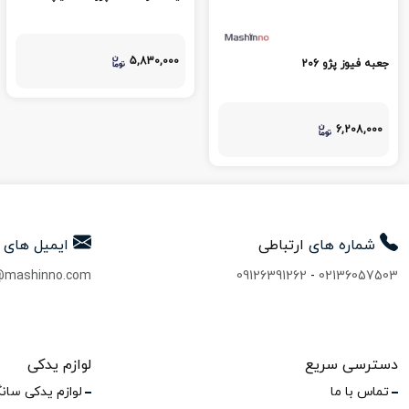
5,830,000
جعبه فیوز پژو 206
6,208,000
شماره های
ارتباطی
ایمیل های
@mashinno.com
09126391262
-
02136057503
دسترسی سریع
لوازم یدکی
تماس با ما
لوازم یدکی سان