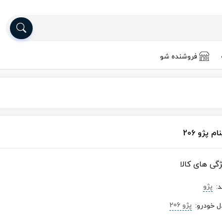
فروشنده شو
ام پژو 206
ژگی های کالا
پژو
د
:
پژو 206
ل خودرو
: