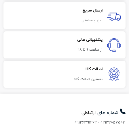
ارسال سریع
امن و مطمئن
پشتیبانی عالی
از ساعت 9 تا 18
اصالت کالا
تضمین اصالت کالا
شماره های
ارتباطی
09126391262
-
02136057503