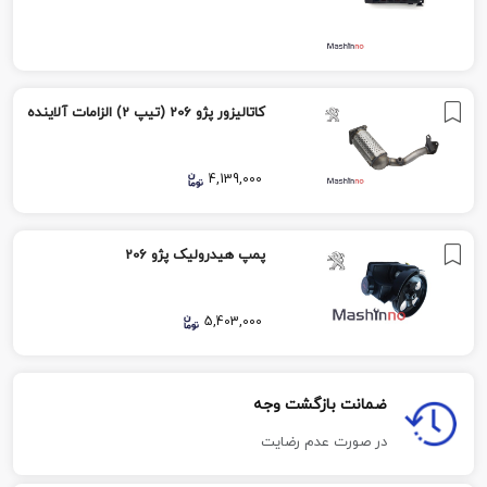
کاتالیزور پژو 206 (تیپ 2) الزامات آلاینده
4,139,000
پمپ هیدرولیک پژو 206
5,403,000
ضمانت بازگشت وجه
در صورت عدم رضایت