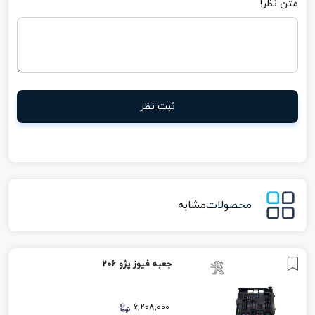
متن نظر!
ثبت نظر
محصولات
مشابه
جعبه فیوز پژو 206
6,208,000