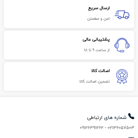
ارسال سریع
امن و مطمئن
پشتیبانی عالی
از ساعت 9 تا 18
اصالت کالا
تضمین اصالت کالا
شماره های
ارتباطی
09126391262
-
02136057503