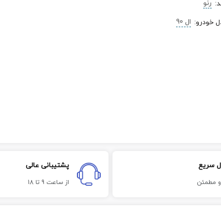
رنو
د
:
ال 90
ل خودرو
:
ل سریع
پشتیبانی عالی
و مطمئن
از ساعت 9 تا 18