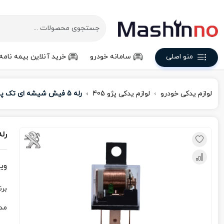
منو اصلی
سامانه خودرو
خرید آنلاین بیمه نامه
لوازم یدکی خودرو
لوازم یدکی پژو 405
رله 5 فیش شیشه ای تک پلاتین پژو 405
رله 5 فیش شیشه ای تک 
وی
برن
مد