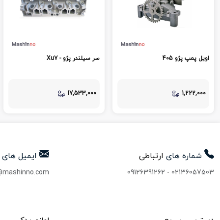
اویل پمپ پژو 405
سر سیلندر پژو - Xu7
17,533,000
1,222,000
شماره های
ارتباطی
ایمیل های
@mashinno.com
09126391262
-
02136057503