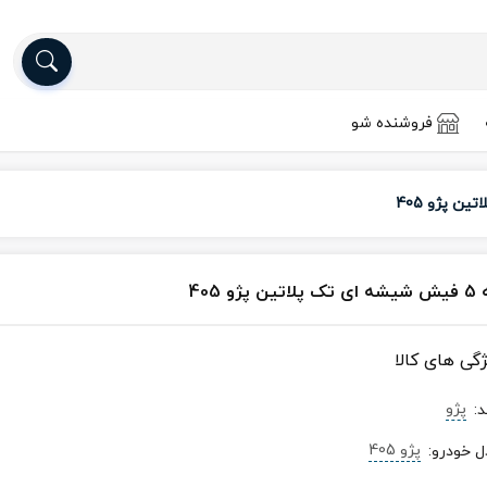
فروشنده شو
پلاتین پژو 405
ژگی های کالا
پژو
د
:
پژو 405
ل خودرو
: