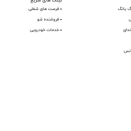
لینک های سریع
گ یانگ
فرصت های شغلی
ی
فروشنده شو
ندای
خدمات خودرویی
انس