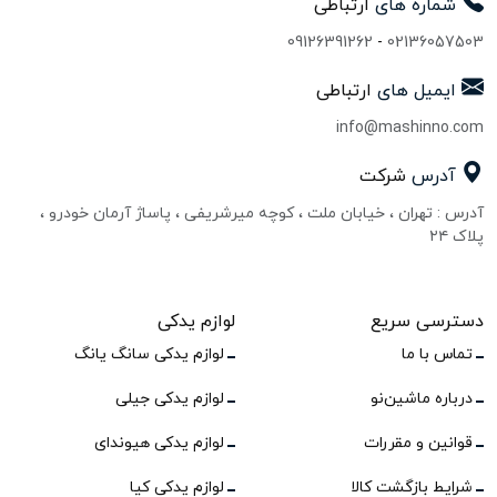
شماره های
ارتباطی
09126391262
-
02136057503
ایمیل های
ارتباطی
info@mashinno.com
آدرس
شرکت
آدرس : تهران ، خیابان ملت ، کوچه میرشریفی ، پاساژ آرمان خودرو ،
پلاک ۲۴
دسترسی سریع
لوازم یدکی
تماس با ما
لوازم یدکی سانگ یانگ
درباره ماشین‌نو
لوازم یدکی جیلی
قوانین و مقررات
لوازم یدکی هیوندای
شرایط بازگشت کالا
لوازم یدکی کیا