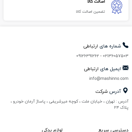
اصالت کالا
تضمین اصالت کالا
شماره های
ارتباطی
09126391262
-
02136057503
ایمیل های
ارتباطی
info@mashinno.com
آدرس
شرکت
آدرس : تهران ، خیابان ملت ، کوچه میرشریفی ، پاساژ آرمان خودرو ،
پلاک ۲۴
دسترسی سریع
لوازم یدکی