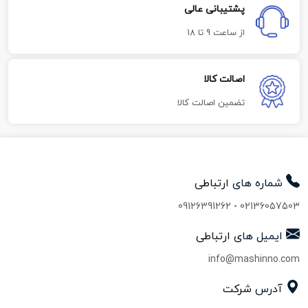
پشتیبانی عالی
از ساعت 9 تا 18
اصالت کالا
تضمین اصالت کالا
شماره های
ارتباطی
09126391262
-
02136057503
ایمیل های
ارتباطی
info@mashinno.com
آدرس
شرکت