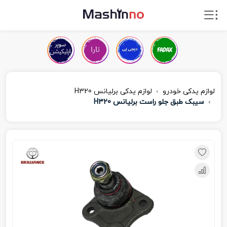
لوازم یدکی خودرو
لوازم یدکی برلیانس H320
سیبک طبق جلو راست برلیانس H320