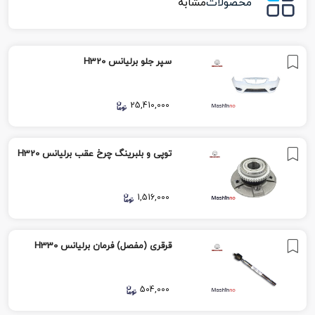
محصولات
مشابه
سپر جلو برلیانس H320
25,410,000
توپی و بلبرينگ چرخ عقب برلیانس H320
1,516,000
قرقری (مفصل) فرمان برلیانس H330
504,000