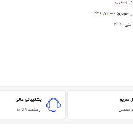
بسترن
د
:
بسترن B50
ل خودرو
:
1920
 فنی
:
ل سریع
پشتیبانی عالی
و مطمئن
از ساعت 9 تا 18