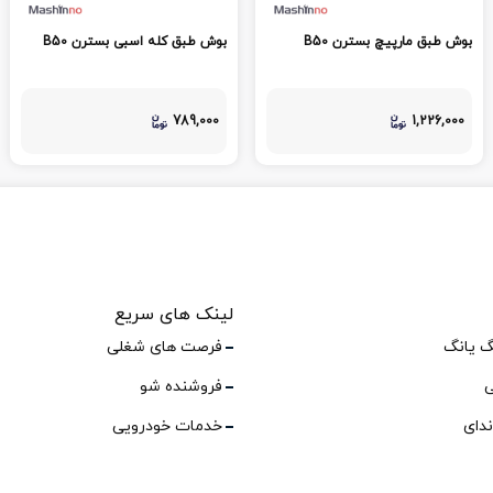
بوش طبق مارپیچ بسترن B50
بوش طبق کله اسبی بسترن B50
789,000
1,226,000
لینک های سریع
گ یانگ
فرصت های شغلی
ی
فروشنده شو
ندای
خدمات خودرویی