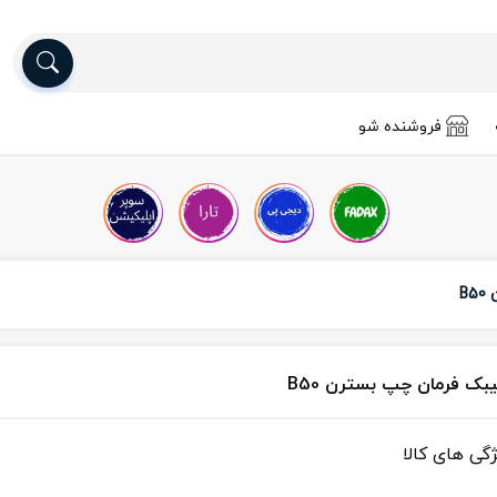
فروشنده شو
B
بک فرمان چپ بسترن B50
ژگی های کالا