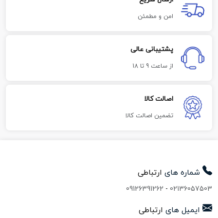
امن و مطمئن
پشتیبانی عالی
از ساعت 9 تا 18
اصالت کالا
تضمین اصالت کالا
شماره های
ارتباطی
09126391262
-
02136057503
ایمیل های
ارتباطی