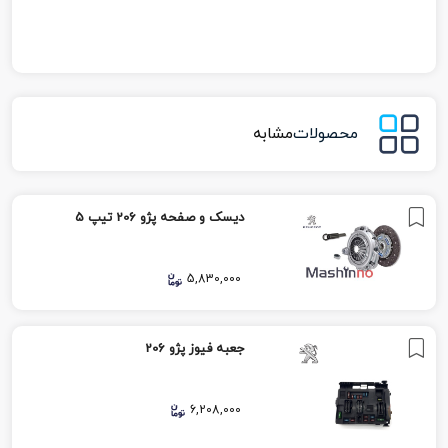
محصولات
مشابه
دیسک و صفحه پژو 206 تیپ 5
5,830,000
جعبه فیوز پژو 206
6,208,000