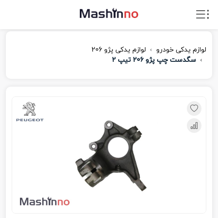
لوازم یدکی خودرو
لوازم یدکی پژو 206
سگدست چپ پژو 206 تیپ 2