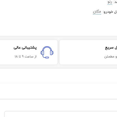
رنو
د
:
مگان
ل خودرو
:
ل سریع
پشتیبانی عالی
و مطمئن
از ساعت 9 تا 18