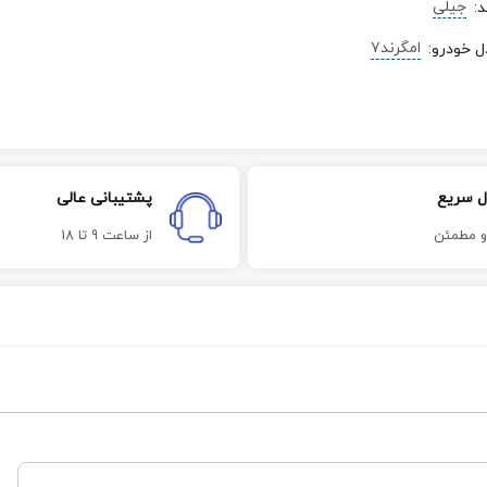
جیلی
د
:
امگرند۷
ل خودرو
:
ل سریع
پشتیبانی عالی
و مطمئن
از ساعت 9 تا 18