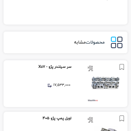
محصولات
مشابه
سر سیلندر پژو - Xu7
17,533,000
اویل پمپ پژو 405