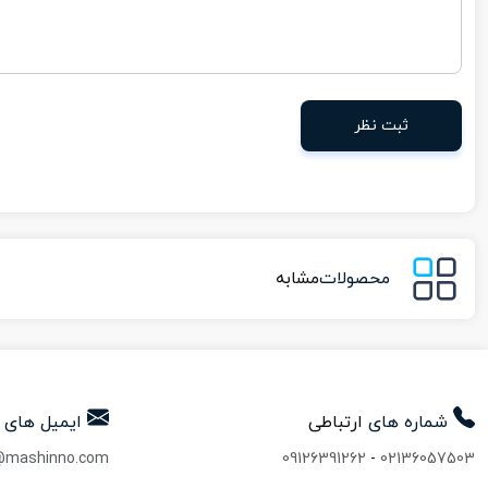
ثبت نظر
محصولات
مشابه
شماره های
ارتباطی
ایمیل های
@mashinno.com
09126391262
-
02136057503