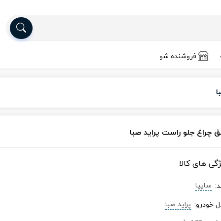
فروشنده شو
ا
ق چراغ جلو راست پراید صبا
ژگی های کالا
سایپا
د
:
پراید صبا
ل خودرو
: