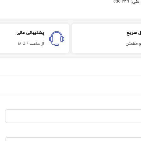
cde 649
 فنی
:
ل سریع
پشتیبانی عالی
و مطمئن
از ساعت 9 تا 18