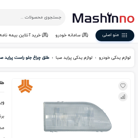
منو اصلی
سامانه خودرو
خرید آنلاین بیمه نامه
لوازم یدکی خودرو
لوازم یدکی پراید صبا
طلق چراغ جلو راست پراید صب
طل
وی
برن
مد