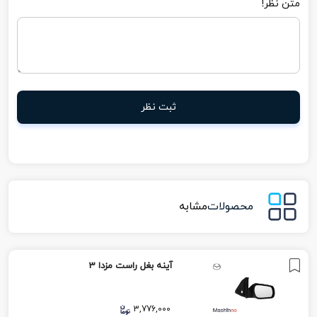
متن نظر!
ثبت نظر
محصولات
مشابه
آینه بغل راست مزدا 3
3,776,000