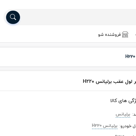
فروشنده شو
 لول عقب برلیانس H220
ژگی های کالا
برلیانس
د
:
برلیانس H220
ل خودرو
: