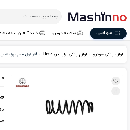
منو اصلی
سامانه خودرو
خرید آنلاین بیمه نامه
لوازم یدکی خودرو
لوازم یدکی برلیانس H220
فنر لول عقب برلیانس H220
فنر
وی
برن
مد