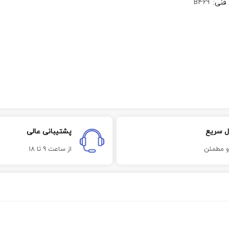
B469
 فنی
:
ل سریع
پشتیبانی عالی
و مطمئن
از ساعت 9 تا 18