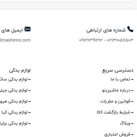
شماره های
ارتباطی
ایمیل های
@mashinno.com
09126391262
-
02136057503
دسترسی سریع
لوازم یدکی
تماس با ما
لوازم یدکی سان
درباره ماشین‌نو
لوازم یدکی جیل
قوانین و مقررات
لوازم یدکی هیو
شرایط بازگشت کالا
لوازم یدکی کیا
وبلاگ
لوازم یدکی برلی
فروش اعتباری