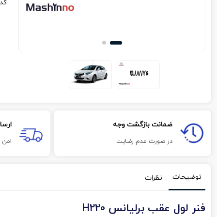
کد
ضمانت بازگشت وجه
ارسا
در صورت عدم رضایت
امن 
توضیحات
نظرات
فنر لول عقب برلیانس H220