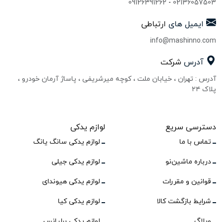
09126391262
-
02136057503
ایمیل های
ارتباطی
info@mashinno.com
آدرس
شرکت
آدرس : تهران ، خیابان ملت ، کوچه میرشریفی ، پاساژ آرمان خودرو ،
پلاک ۲۴
دسترسی سریع
لوازم یدکی
تماس با ما
لوازم یدکی سانگ یانگ
درباره ماشین‌نو
لوازم یدکی جیلی
قوانین و مقررات
لوازم یدکی هیوندای
شرایط بازگشت کالا
لوازم یدکی کیا
وبلاگ
لوازم یدکی برلیانس