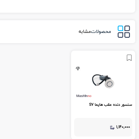
محصولات
مشابه
سنسور دنده عقب هایما S7
1,140,000