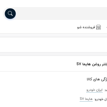
فروشنده شو
تر روغن هایما S7
ژگی های کالا
ایران خودرو
د
:
هایما S7
ل خودرو
: