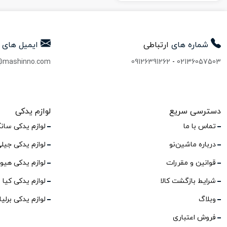
شماره های
ارتباطی
ایمیل های
@mashinno.com
09126391262
-
02136057503
دسترسی سریع
لوازم یدکی
تماس با ما
لوازم یدکی سان
درباره ماشین‌نو
لوازم یدکی جیل
قوانین و مقررات
لوازم یدکی هیو
شرایط بازگشت کالا
لوازم یدکی کیا
وبلاگ
لوازم یدکی برلی
فروش اعتباری