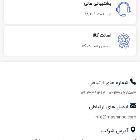
پشتیبانی عالی
از ساعت 9 تا 18
اصالت کالا
تضمین اصالت کالا
شماره های
ارتباطی
09126391262
-
02136057503
ایمیل های
ارتباطی
info@mashinno.com
آدرس
شرکت