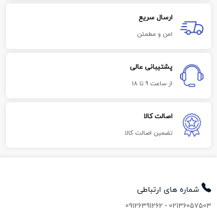
ارسال سریع
امن و مطمئن
پشتیبانی عالی
از ساعت 9 تا 18
اصالت کالا
تضمین اصالت کالا
شماره های
ارتباطی
09126391262
-
02136057503