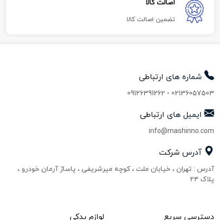
اصالت کالا
تضمین اصالت کالا
شماره های
ارتباطی
09126391262
-
02136057503
ایمیل های
ارتباطی
info@mashinno.com
آدرس
شرکت
آدرس : تهران ، خیابان ملت ، کوچه میرشریفی ، پاساژ آرمان خودرو ،
پلاک ۲۴
دسترسی سریع
لوازم یدکی