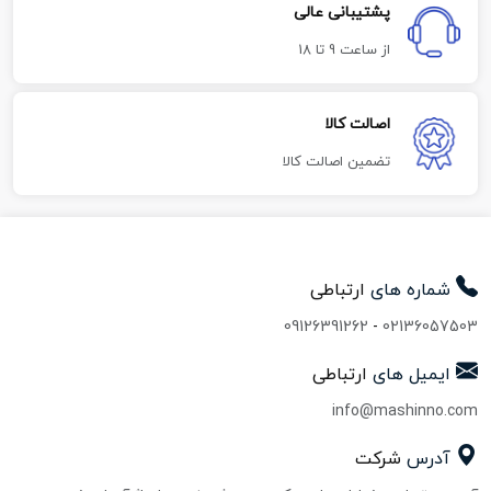
پشتیبانی عالی
از ساعت 9 تا 18
اصالت کالا
تضمین اصالت کالا
شماره های
ارتباطی
09126391262
-
02136057503
ایمیل های
ارتباطی
info@mashinno.com
آدرس
شرکت