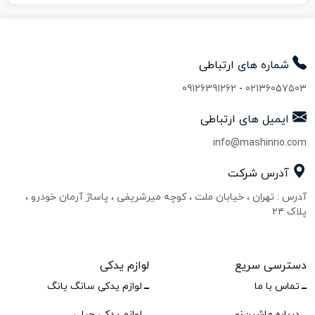
شماره های
ارتباطی
09126391262
-
02136057503
ایمیل های
ارتباطی
info@mashinno.com
آدرس
شرکت
آدرس : تهران ، خیابان ملت ، کوچه میرشریفی ، پاساژ آرمان خودرو ،
پلاک ۲۴
دسترسی سریع
لوازم یدکی
تماس با ما
لوازم یدکی سانگ یانگ
درباره ماشین‌نو
لوازم یدکی جیلی