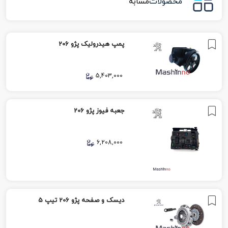
محصولات
مشابه
پمپ هیدرولیک پژو 206
5,403,000
جعبه فیوز پژو 206
6,208,000
دیسک و صفحه پژو 206 تیپ 5