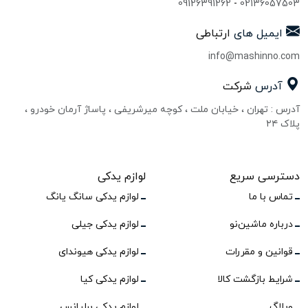
09126391262
-
02136057503
ایمیل های
ارتباطی
info@mashinno.com
آدرس
شرکت
آدرس : تهران ، خیابان ملت ، کوچه میرشریفی ، پاساژ آرمان خودرو ،
پلاک ۲۴
دسترسی سریع
لوازم یدکی
تماس با ما
لوازم یدکی سانگ یانگ
درباره ماشین‌نو
لوازم یدکی جیلی
قوانین و مقررات
لوازم یدکی هیوندای
شرایط بازگشت کالا
لوازم یدکی کیا
وبلاگ
لوازم یدکی برلیانس