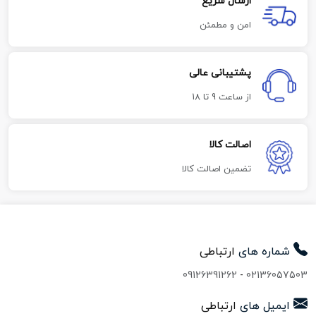
ارسال سریع
امن و مطمئن
پشتیبانی عالی
از ساعت 9 تا 18
اصالت کالا
تضمین اصالت کالا
شماره های
ارتباطی
09126391262
-
02136057503
ایمیل های
ارتباطی