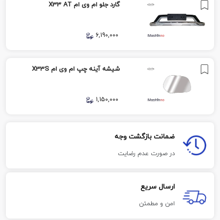
گارد جلو ام وی ام X33 AT
6,190,000
شیشه آینه چپ ام وی ام X33S
1,150,000
ضمانت بازگشت وجه
در صورت عدم رضایت
ارسال سریع
امن و مطمئن