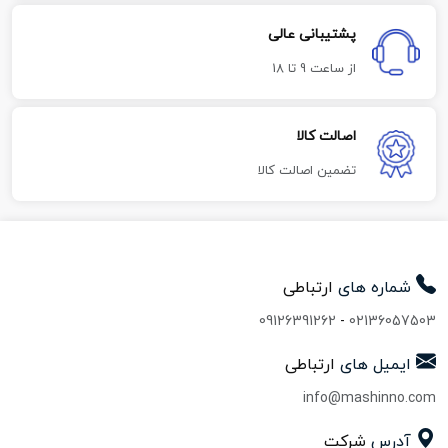
پشتیبانی عالی
از ساعت 9 تا 18
اصالت کالا
تضمین اصالت کالا
شماره های
ارتباطی
09126391262
-
02136057503
ایمیل های
ارتباطی
info@mashinno.com
آدرس
شرکت