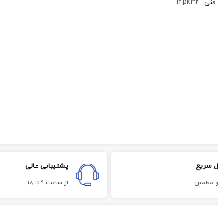
mpk34
 فنی
:
ل سریع
پشتیبانی عالی
و مطمئن
از ساعت 9 تا 18