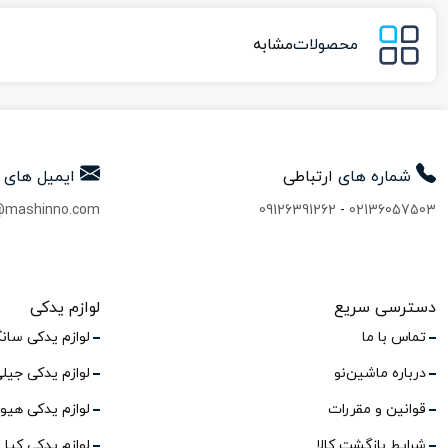
محصولات
مشابه
شماره های
ارتباطی
ایمیل های
@mashinno.com
09126391262
-
02136057503
دسترسی سریع
لوازم یدکی
تماس با ما
لوازم یدکی سان
درباره ماشین‌نو
لوازم یدکی جیل
قوانین و مقررات
لوازم یدکی هیو
شرایط بازگشت کالا
لوازم یدکی کیا