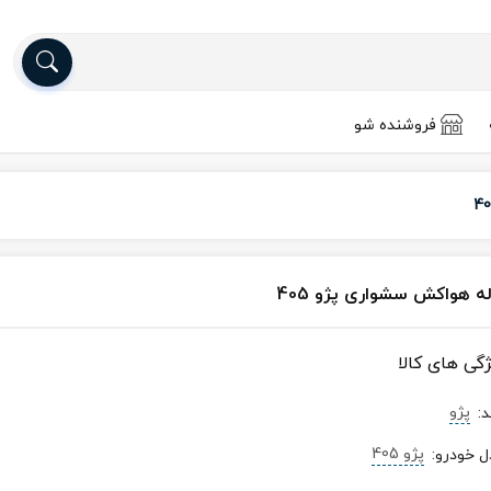
فروشنده شو
له هواکش سشواری پژو 405
ژگی های کالا
پژو
د
:
پژو 405
ل خودرو
: