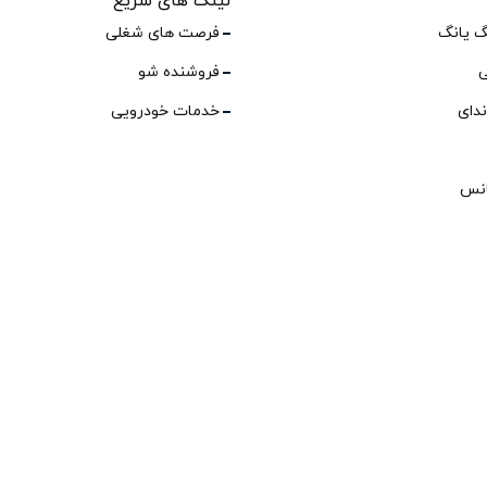
لینک های سریع
گ یانگ
فرصت های شغلی
ی
فروشنده شو
ندای
خدمات خودرویی
انس