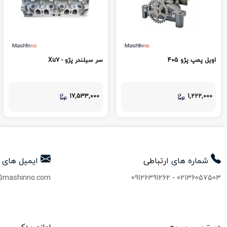
اویل پمپ پژو 405
سر سیلندر پژو - Xu7
17,533,000
1,222,000
شماره های
ارتباطی
ایمیل های
@mashinno.com
09126391262
-
02136057503