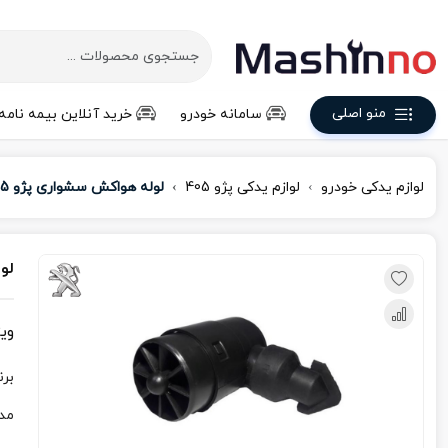
منو اصلی
سامانه خودرو
خرید آنلاین بیمه نامه
لوازم یدکی خودرو
لوازم یدکی پژو 405
لوله هواکش سشواری پژو 405
لو
وی
برن
مد