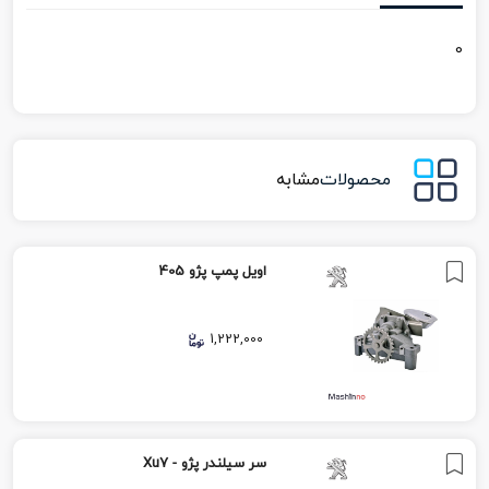
0
محصولات
مشابه
اویل پمپ پژو 405
1,222,000
سر سیلندر پژو - Xu7