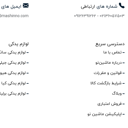
شماره های
ارتباطی
ایمیل های
@mashinno.com
09126391262
-
02136057503
دسترسی سریع
لوازم یدکی
تماس با ما
لوازم یدکی سان
درباره ماشین‌نو
لوازم یدکی جیل
قوانین و مقررات
لوازم یدکی هیو
شرایط بازگشت کالا
لوازم یدکی کیا
وبلاگ
لوازم یدکی برلی
فروش اعتباری
اپلیکیشن ماشین نو