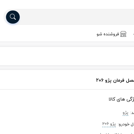
فروشنده شو
ل فرمان پژو 206
ژگی های کالا
پژو
د
:
پژو 206
ل خودرو
: