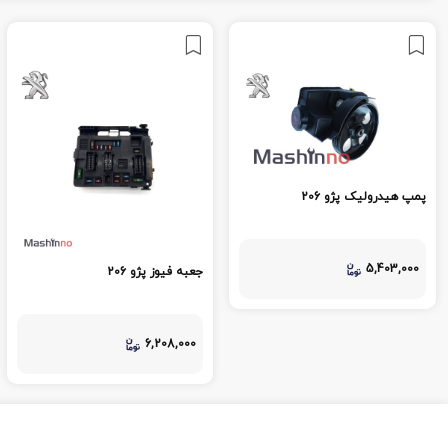
پمپ هیدرولیک پژو 206
5,403,000
جعبه فیوز پژو 206
6,208,000