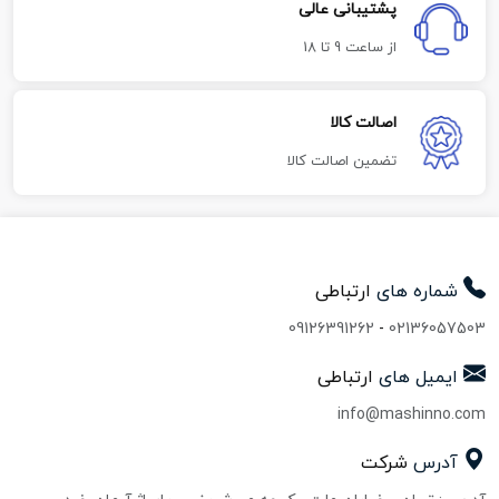
پشتیبانی عالی
از ساعت 9 تا 18
اصالت کالا
تضمین اصالت کالا
شماره های
ارتباطی
09126391262
-
02136057503
ایمیل های
ارتباطی
info@mashinno.com
آدرس
شرکت