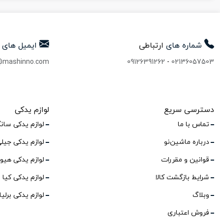
شماره های
ارتباطی
ایمیل های
@mashinno.com
09126391262
-
02136057503
دسترسی سریع
لوازم یدکی
تماس با ما
لوازم یدکی سان
درباره ماشین‌نو
لوازم یدکی جیل
قوانین و مقررات
لوازم یدکی هیو
شرایط بازگشت کالا
لوازم یدکی کیا
وبلاگ
لوازم یدکی برلی
فروش اعتباری