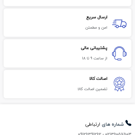
ارسال سریع
امن و مطمئن
پشتیبانی عالی
از ساعت 9 تا 18
اصالت کالا
تضمین اصالت کالا
شماره های
ارتباطی
09126391262
-
02136057503