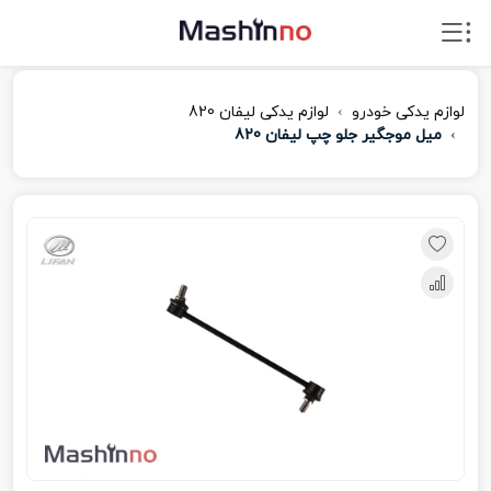
لوازم یدکی خودرو
لوازم یدکی لیفان 820
میل موجگیر جلو چپ لیفان 820