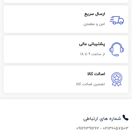
ارسال سریع
امن و مطمئن
پشتیبانی عالی
از ساعت 9 تا 18
اصالت کالا
تضمین اصالت کالا
شماره های
ارتباطی
09126391262
-
02136057503